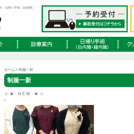
科・日帰り手術（白内障）
ホーム
> 制服一新
制服一新
☆ ★ N E W ★ ☆
*