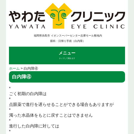
福岡県糸島市 イオンスーパーセンター志摩モール敷地内
眼科・日帰り手術（白内障）
メニュー
タップして開きます
ホーム
> 白内障④
白内障④
*
ごく初期の白内障は
*
点眼薬で進行を遅らせることができる場合もありますが
*
濁った水晶体をもとに戻すことはできません
*
進行した白内障に対しては
*