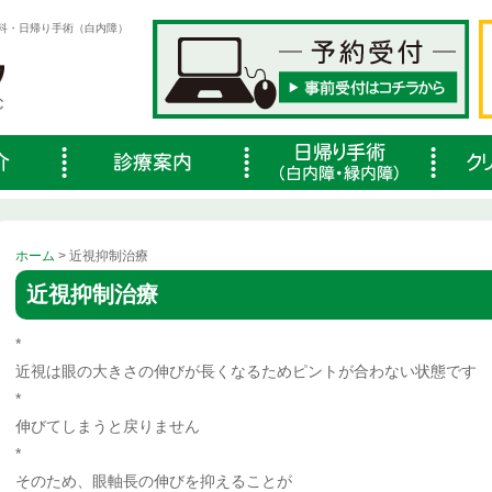
科・日帰り手術（白内障）
ホーム
> 近視抑制治療
近視抑制治療
*
近視は眼の大きさの伸びが長くなるためピントが合わない状態です
*
伸びてしまうと戻りません
*
そのため、眼軸長の伸びを抑えることが